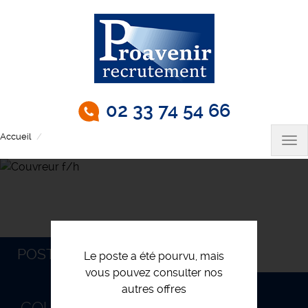
Aller
au
contenu
principal
02 33 74 54 66
Accueil
Couvreur f/h
Tog
nav
POSTULEZ
Le poste a été pourvu, mais
vous pouvez consulter nos
autres offres