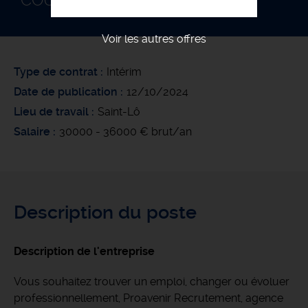
COUVREUR F/H
Voir les autres offres
Type de contrat
Intérim
Date de publication
12/10/2024
Lieu de travail
Saint-Lô
Salaire
30000 - 36000 € brut/an
Description du poste
Description de l'entreprise
Vous souhaitez trouver un emploi, changer ou évoluer
professionnellement, Proavenir Recrutement, agence