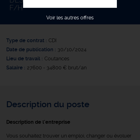
DESSINATEUR EN ÉLECTRICITÉ
F/H
Voir les autres offres
Type de contrat
CDI
Date de publication
30/10/2024
Lieu de travail
Coutances
Salaire
27600 - 34800 € brut/an
Description du poste
Description de l'entreprise
Vous souhaitez trouver un emploi, changer ou évoluer