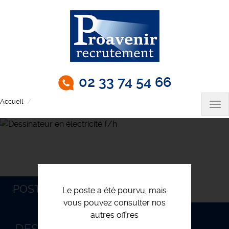
Aller
au
contenu
principal
02 33 74 54 66
Accueil
Dessinateur en électricité f/h
Tog
nav
POSTULEZ
Le poste a été pourvu, mais
vous pouvez consulter nos
autres offres