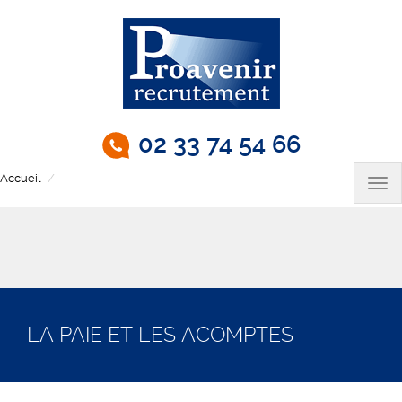
Aller
au
contenu
principal
02 33 74 54 66
Accueil
La paie et les acomptes
Tog
nav
LA PAIE ET LES ACOMPTES