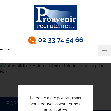
Aller
au
contenu
principal
02 33 74 54 66
Accueil
Tog
nav
Automaticien / Automaticienne d'études et conception - H/F
Le poste a été pourvu, mais
POSTULEZ
vous pouvez consulter nos
autres offres