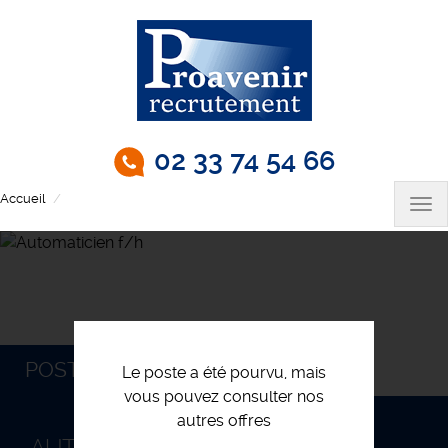
Aller
au
contenu
principal
02 33 74 54 66
Accueil
Automaticien f/h
Tog
nav
POSTULEZ
Le poste a été pourvu, mais
vous pouvez consulter nos
autres offres