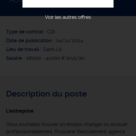
AUTOMATICIEN F/H
Voir les autres offres
Type de contrat
CDI
Date de publication
04/11/2024
Lieu de travail
Saint-Lô
Salaire
28000 - 42000 € brut/an
Description du poste
L'entreprise
Vous souhaitez trouver un emploi, changer ou évoluer
professionnellement, Proavenir Recrutement, agence