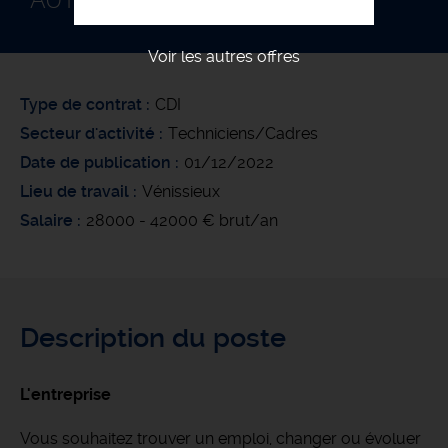
AUTOMATICIEN F/H
Voir les autres offres
Type de contrat
CDI
Secteur d'activité
Techniciens/Cadres
Date de publication
01/12/2022
Lieu de travail
Vénissieux
Salaire
28000 - 42000 € brut/an
Description du poste
L'entreprise
Vous souhaitez trouver un emploi, changer ou évoluer