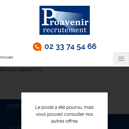
Aller
au
contenu
principal
02 33 74 54 66
Accueil
Automaticien f/h
Tog
nav
POSTULEZ
Le poste a été pourvu, mais
vous pouvez consulter nos
autres offres