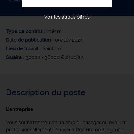
CARRELEUR F/H
Voir les autres offres
Type de contrat
Intérim
Date de publication
09/10/2024
Lieu de travail
Saint-Lô
Salaire
30000 - 36000 € brut/an
Description du poste
L'entreprise
Vous souhaitez trouver un emploi, changer ou évoluer
professionnellement, Proavenir Recrutement, agence