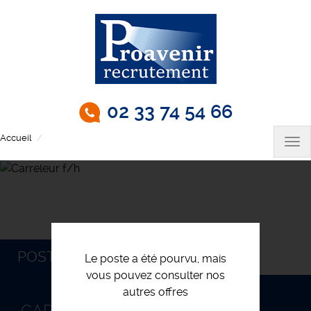
Aller
au
contenu
principal
02 33 74 54 66
Accueil
Carreleur f/h
Tog
nav
POSTULEZ
Le poste a été pourvu, mais
vous pouvez consulter nos
autres offres