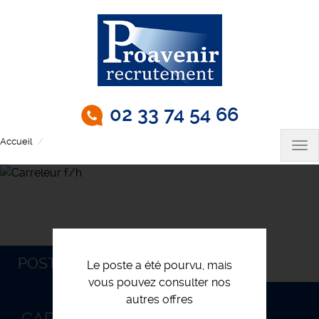
Aller
au
contenu
principal
02 33 74 54 66
Accueil
Carreleur f/h
Tog
nav
POSTULEZ
Le poste a été pourvu, mais
vous pouvez consulter nos
autres offres