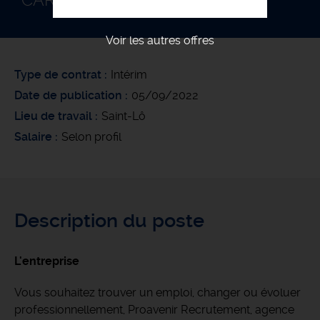
CARRELEUR F/H
Voir les autres offres
Type de contrat
Intérim
Date de publication
05/09/2022
Lieu de travail
Saint-Lô
Salaire
Selon profil
Description du poste
L'entreprise
Vous souhaitez trouver un emploi, changer ou évoluer
professionnellement, Proavenir Recrutement, agence