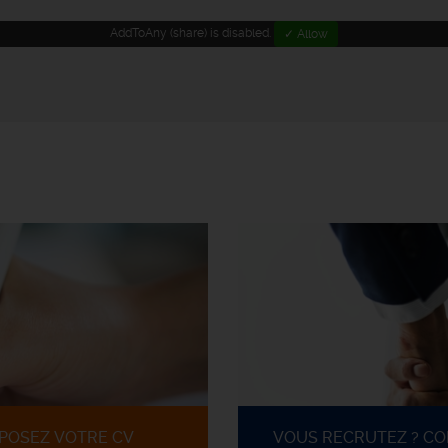
AddToAny (share) is disabled.
✓ Allow
POSEZ VOTRE CV
VOUS RECRUTEZ ? C