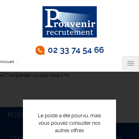
Aller
au
contenu
principal
02 33 74 54 66
Accueil
Charpentier poseur bois f/h
Tog
nav
POSTULEZ
Le poste a été pourvu, mais
vous pouvez consulter nos
autres offres