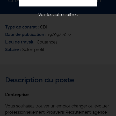
CHARPENTIER POSEUR BOIS F/H
Voir les autres offres
Type de contrat
CDI
Date de publication
19/09/2022
Lieu de travail
Coutances
Salaire
Selon profil
Description du poste
L'entreprise
Vous souhaitez trouver un emploi, changer ou évoluer
professionnellement, Proavenir Recrutement, agence