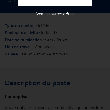
CHAUDRONNIER F/H
Voir les autres offres
Type de contrat
Intérim
Secteur d'activité
Industrie
Date de publication
14/12/2022
Lieu de travail
Coutances
Salaire
21600 - 27600 € brut/an
Description du poste
L'entreprise
Vous souhaitez trouver un emploi, changer ou évoluer