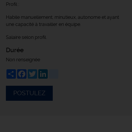
Profil :
Habile manuellement, minutieux, autonome et ayant
une capacité à travailler en équipe.
Salaire selon profil.
Durée
Non renseignée
Share
Facebook
Twitter
LinkedIn
viadeo
POSTULEZ