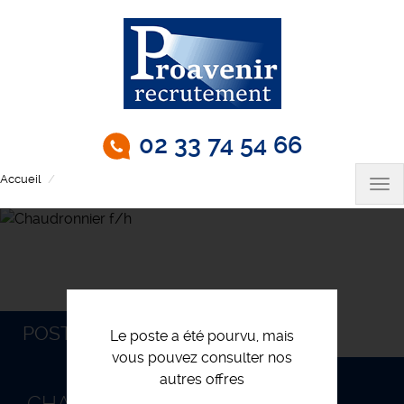
Aller
au
contenu
principal
02 33 74 54 66
Accueil
Chaudronnier f/h
Tog
nav
POSTULEZ
Le poste a été pourvu, mais
vous pouvez consulter nos
autres offres