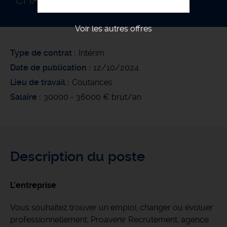
CHAUFFAGISTE F/H
Voir les autres offres
Type de contrat
Intérim
Date de publication
12/10/2024
Lieu de travail
Coutances
Salaire
30000 - 36000 € brut/an
Description du poste
L'entreprise
Vous souhaitez trouver un emploi, changer ou évoluer
professionnellement, Proavenir Recrutement, agence