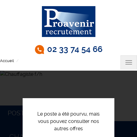
Aller
au
contenu
principal
02 33 74 54 66
Accueil
Chauffagiste f/h
Tog
nav
POSTULEZ
Le poste a été pourvu, mais
vous pouvez consulter nos
autres offres