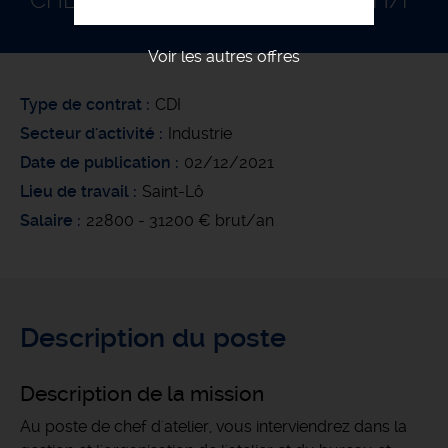
CHEF D'ATELIER SERRURERIE - H/F
Voir les autres offres
Type de contrat
CDI
Secteur d'activité
Industrie
Date de publication
02/12/2021
Lieu de travail
Saint-Lô
Salaire
22800 - 31200 € brut/an
Description du poste
Description de la mission
Au poste de chef d'atelier, vous interviendrez dans la