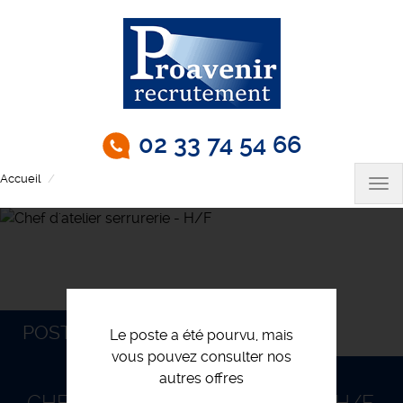
Aller
au
contenu
principal
02 33 74 54 66
Accueil
Chef d'atelier serrurerie - H/F
Tog
nav
POSTULEZ
Le poste a été pourvu, mais
vous pouvez consulter nos
autres offres