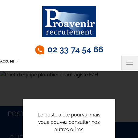
Aller
au
contenu
principal
02 33 74 54 66
Accueil
Chef d'équipe plombier chauffagiste F/H
Tog
nav
POSTULEZ
Le poste a été pourvu, mais
vous pouvez consulter nos
autres offres