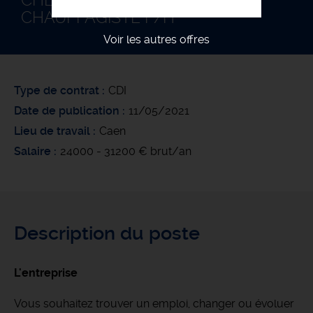
CHEF D'ÉQUIPE PLOMBIER
CHAUFFAGISTE F/H
Voir les autres offres
Type de contrat
CDI
Date de publication
11/05/2021
Lieu de travail
Caen
Salaire
24000 - 31200 € brut/an
Description du poste
L'entreprise
Vous souhaitez trouver un emploi, changer ou évoluer