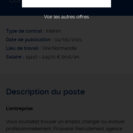
COFFREUR BANCHEUR F/H
Voir les autres offres
Type de contrat
Intérim
Date de publication
04/05/2021
Lieu de travail
Vire Normandie
Salaire
19110 - 24570 € brut/an
Description du poste
L'entreprise
Vous souhaitez trouver un emploi, changer ou évoluer
professionnellement, Proavenir Recrutement, agence