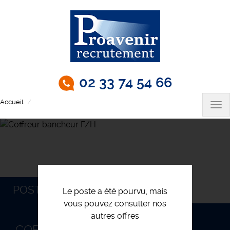
Aller
au
contenu
principal
02 33 74 54 66
Accueil
Coffreur bancheur F/H
Tog
nav
POSTULEZ
Le poste a été pourvu, mais
vous pouvez consulter nos
autres offres