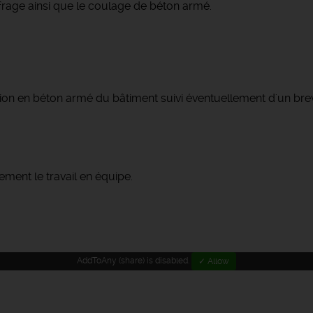
ffrage ainsi que le coulage de béton armé.
tion en béton armé du bâtiment suivi éventuellement d'un bre
ement le travail en équipe.
AddToAny (share) is disabled.
✓ Allow