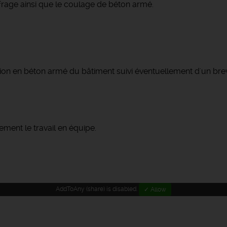
ffrage ainsi que le coulage de béton armé.
tion en béton armé du bâtiment suivi éventuellement d'un bre
ement le travail en équipe.
AddToAny (share) is disabled.
✓ Allow