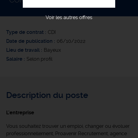
COMPTABLE F/H
Voir les autres offres
Type de contrat
CDI
Date de publication
06/10/2022
Lieu de travail
Bayeux
Salaire
Selon profil
Description du poste
L'entreprise
Vous souhaitez trouver un emploi, changer ou évoluer
professionnellement, Proavenir Recrutement, agence