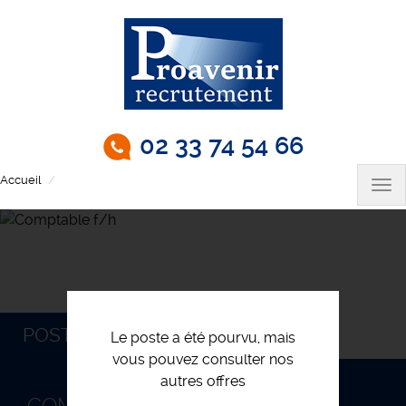
Aller
au
contenu
principal
02 33 74 54 66
Accueil
Comptable f/h
Tog
nav
POSTULEZ
Le poste a été pourvu, mais
vous pouvez consulter nos
autres offres