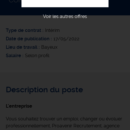
COMPTABLE F/H
Voir les autres offres
Type de contrat
Intérim
Date de publication
17/05/2022
Lieu de travail
Bayeux
Salaire
Selon profil
Description du poste
L'entreprise
Vous souhaitez trouver un emploi, changer ou évoluer
professionnellement, Proavenir Recrutement, agence