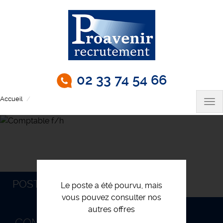
Aller
au
contenu
principal
02 33 74 54 66
Accueil
Comptable f/h
Tog
nav
POSTULEZ
Le poste a été pourvu, mais
vous pouvez consulter nos
autres offres