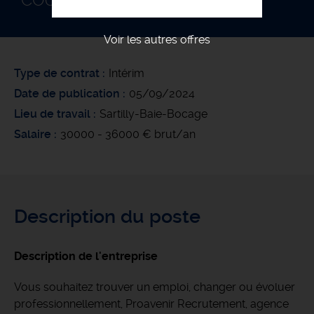
COUVREUR F/H
Voir les autres offres
Type de contrat
Intérim
Date de publication
05/09/2024
Lieu de travail
Sartilly-Baie-Bocage
Salaire
30000 - 36000 € brut/an
Description du poste
Description de l'entreprise
Vous souhaitez trouver un emploi, changer ou évoluer
professionnellement, Proavenir Recrutement, agence