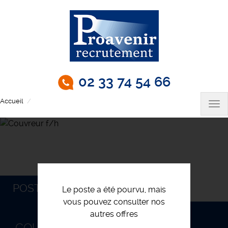
Aller
au
contenu
principal
02 33 74 54 66
Accueil
Couvreur f/h
Tog
nav
POSTULEZ
Le poste a été pourvu, mais
vous pouvez consulter nos
autres offres