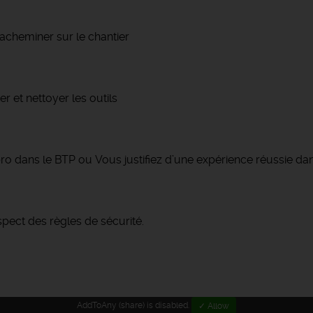
s acheminer sur le chantier
er et nettoyer les outils
 dans le BTP ou Vous justifiez d’une expérience réussie dan
spect des règles de sécurité.
AddToAny (share) is disabled.
✓ Allow