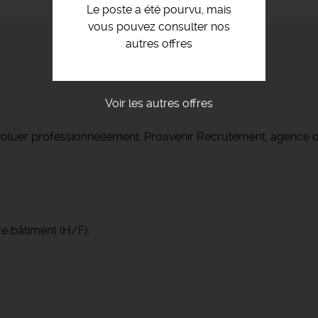
Le poste a été pourvu, mais
vous pouvez consulter nos
autres offres
Voir les autres offres
voluer professionnellement, Proavenir Recrutement, agence d
e bâtiment (H/F).