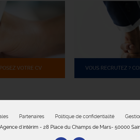
POSEZ VOTRE CV
VOUS RECRUTEZ ? C
ales
Partenaires
Politique de confidentialité
Gestio
 Agence d'intérim - 28 Place du Champs de Mars
- 50
000
Sai