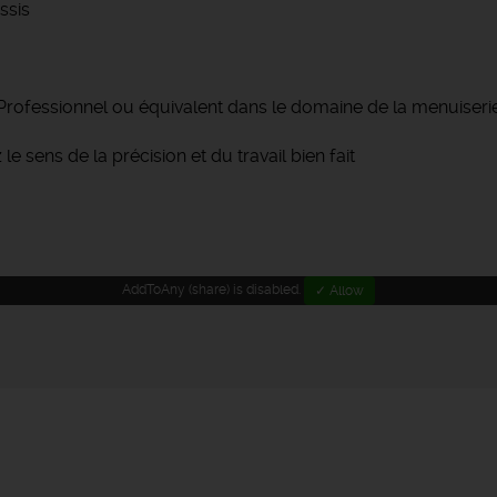
ssis
ofessionnel ou équivalent dans le domaine de la menuiserie
le sens de la précision et du travail bien fait
AddToAny (share) is disabled.
✓ Allow