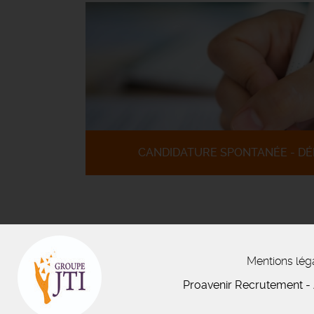
CANDIDATURE SPONTANÉE - DÉ
Mentions lég
Proavenir Recrutement
-