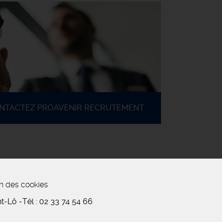
ONTACTEZ PROAVENIR RECRUTEMENT
n des cookies
nt-Lô
-
Tél :
02 33 74 54 66