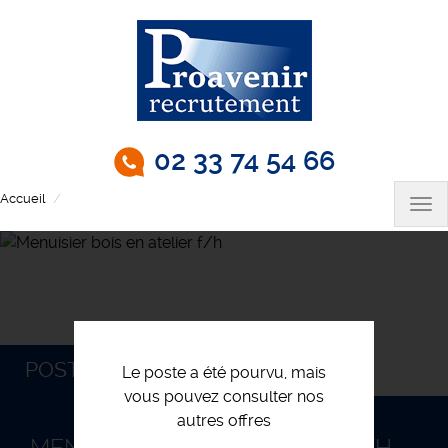
Aller
au
contenu
principal
02 33 74 54 66
Accueil
Menuisier bois en atelier f/h
Tog
nav
POSTULEZ
Le poste a été pourvu, mais
vous pouvez consulter nos
autres offres