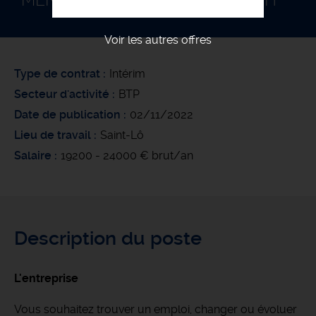
MENUISIER BOIS EN ATELIER F/H
Voir les autres offres
Type de contrat
Intérim
Secteur d'activité
BTP
Date de publication
02/11/2022
Lieu de travail
Saint-Lô
Salaire
19200 - 24000 € brut/an
Description du poste
L'entreprise
Vous souhaitez trouver un emploi, changer ou évoluer