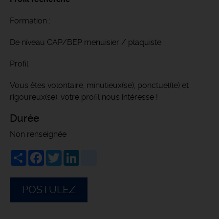
Formation :
De niveau CAP/BEP menuisier / plaquiste
Profil :
Vous êtes volontaire, minutieux(se), ponctuel(le) et
rigoureux(se), votre profil nous intéresse !
Durée
Non renseignée
Share
Facebook
Twitter
LinkedIn
viadeo
POSTULEZ