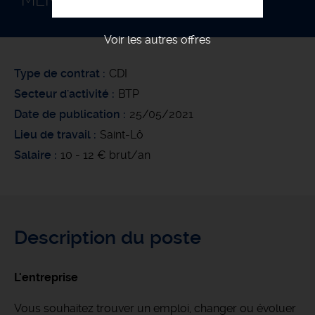
MENUISIER PLAQUISTE F/H
Voir les autres offres
Type de contrat
CDI
Secteur d'activité
BTP
Date de publication
25/05/2021
Lieu de travail
Saint-Lô
Salaire
10 - 12 € brut/an
Description du poste
L'entreprise
Vous souhaitez trouver un emploi, changer ou évoluer