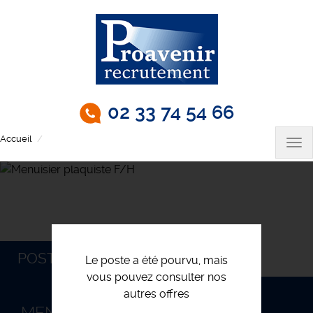
Aller
au
contenu
principal
02 33 74 54 66
Accueil
Menuisier plaquiste F/H
Tog
nav
POSTULEZ
Le poste a été pourvu, mais
vous pouvez consulter nos
autres offres