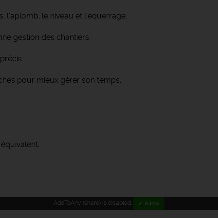
s, l'aplomb, le niveau et l'équerrage.
nne gestion des chantiers.
précis.
 tâches pour mieux gérer son temps.
équivalent.
AddToAny (share) is disabled.
✓ Allow