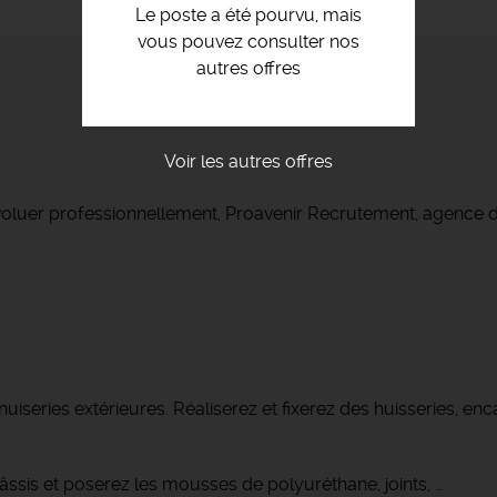
Le poste a été pourvu, mais
vous pouvez consulter nos
autres offres
Voir les autres offres
voluer professionnellement, Proavenir Recrutement, agence d
uiseries extérieures. Réaliserez et fixerez des huisseries, e
ssis et poserez les mousses de polyuréthane, joints, …