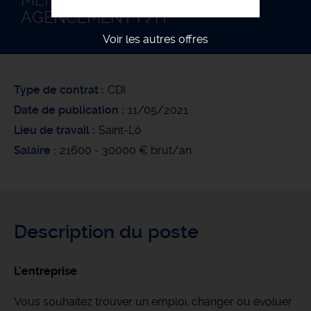
MENUISIER POSEUR EN
AGENCEMENT F/H
Voir les autres offres
Type de contrat
CDI
Date de publication
11/05/2021
Lieu de travail
Saint-Lô
Salaire
21600 - 30000 € brut/an
Description du poste
L'entreprise
Vous souhaitez trouver un emploi, changer ou évoluer