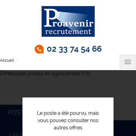
Aller
au
contenu
principal
02 33 74 54 66
Accueil
Menuisier poseur en agencement F/H
Tog
nav
POSTULEZ
Le poste a été pourvu, mais
vous pouvez consulter nos
autres offres