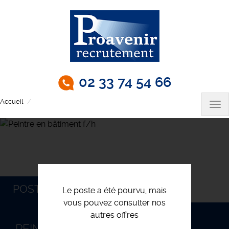
Aller
au
contenu
principal
02 33 74 54 66
Accueil
Peintre en bâtiment f/h
Tog
nav
POSTULEZ
Le poste a été pourvu, mais
vous pouvez consulter nos
autres offres