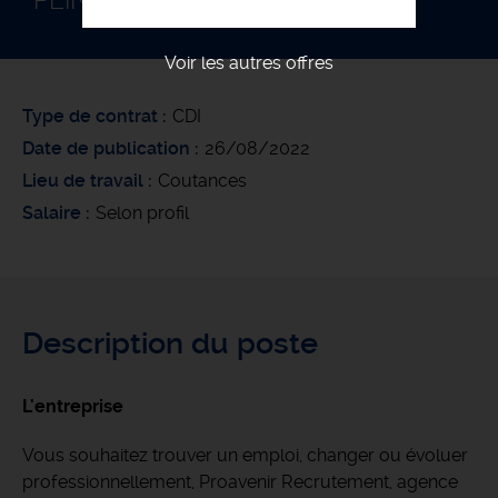
PEINTRE EN BÂTIMENT F/H
Voir les autres offres
Type de contrat
CDI
Date de publication
26/08/2022
Lieu de travail
Coutances
Salaire
Selon profil
Description du poste
L'entreprise
Vous souhaitez trouver un emploi, changer ou évoluer
professionnellement, Proavenir Recrutement, agence