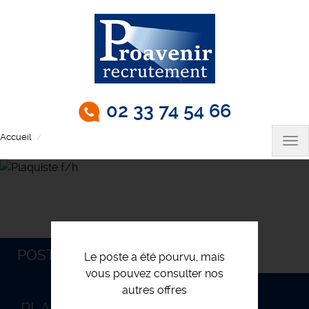
Aller
au
contenu
principal
02 33 74 54 66
Accueil
Plaquiste f/h
Tog
nav
POSTULEZ
Le poste a été pourvu, mais
vous pouvez consulter nos
autres offres