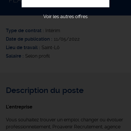
PLAQUISTE F/H
Voir les autres offres
Type de contrat
Intérim
Date de publication
11/05/2022
Lieu de travail
Saint-Lô
Salaire
Selon profil
Description du poste
L'entreprise
Vous souhaitez trouver un emploi, changer ou évoluer
professionnellement, Proavenir Recrutement, agence