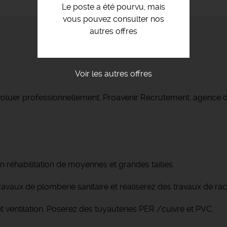
Le poste a été pourvu, mais
vous pouvez consulter nos
autres offres
Voir les autres offres
voluer professionnellement, Proavenir Recrutement, agence d
 réhabilitation de moyennes et grandes tailles.
 travaux de plomberie sanitaire et réaliserez des travaux de r
 ventilation. Poserez des tuyauteries PER /cuivre et PVC.