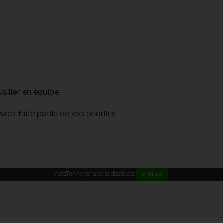
vailler en équipe
vent faire partie de vos priorités
AddToAny (share) is disabled.
✓ Allow