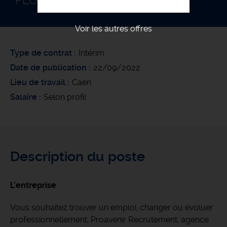
PLOMBIER CHAUFFAGISTE F/H
Voir les autres offres
Type de contrat
Intérim
Date de publication
22/09/2022
Lieu de travail
Caen
Salaire
Selon profil
Description du poste
L'entreprise
Vous souhaitez trouver un emploi, changer ou évoluer
professionnellement, Proavenir Recrutement, agence