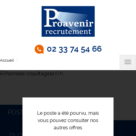
Aller
au
contenu
principal
02 33 74 54 66
Accueil
Plombier chauffagiste f/h
Tog
nav
POSTULEZ
Le poste a été pourvu, mais
vous pouvez consulter nos
autres offres