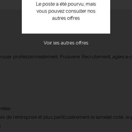
Le poste a été pourvu, mais
vous pouvez consulter nos
autres offres
Voir les autres offres
voluer professionnellement, Proavenir Recrutement, agence d
ntèle
de l’entreprise et plus particulièrement le lamellé collé, le pl
s