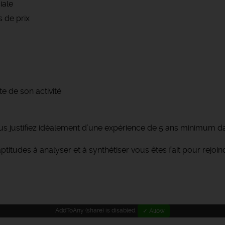
iale
 de prix
e de son activité
s justifiez idéalement d’une expérience de 5 ans minimum dan
titudes à analyser et à synthétiser vous êtes fait pour rejoin
AddToAny (share) is disabled.
✓ Allow