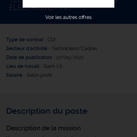
TECHNICIEN BUREAU D’ÉTUDES
ÉLECTRICITÉ. - H/F
Voir les autres offres
Type de contrat
CDI
Secteur d'activité
Techniciens/Cadres
Date de publication
27/05/2021
Lieu de travail
Saint-Lô
Salaire
Selon profil
Description du poste
Description de la mission