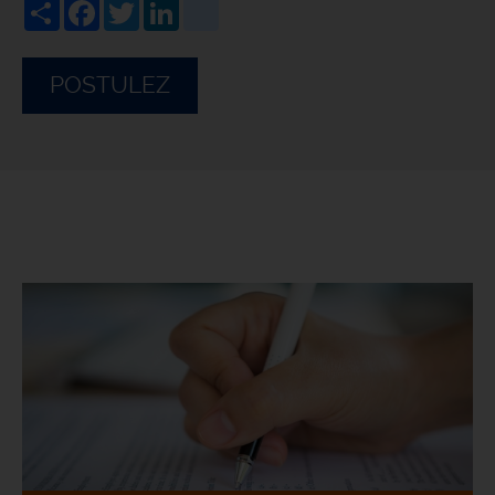
Share
Facebook
Twitter
LinkedIn
viadeo
POSTULEZ