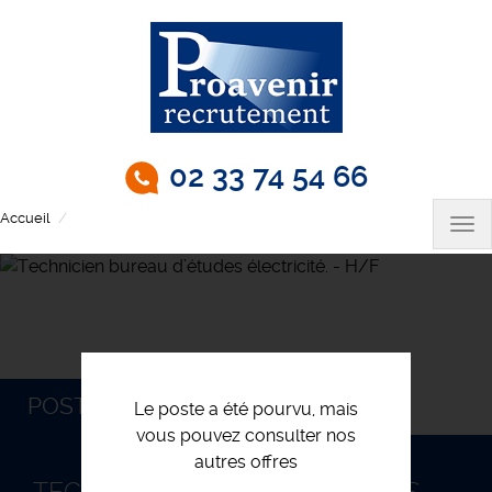
Aller
au
contenu
principal
02 33 74 54 66
Accueil
Technicien bureau d’études électricité. - H/F
Tog
nav
POSTULEZ
Le poste a été pourvu, mais
vous pouvez consulter nos
autres offres