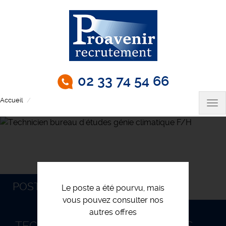
Aller
au
contenu
principal
02 33 74 54 66
Accueil
Technicien bureau d'études génie climatique F/H
Tog
nav
POSTULEZ
Le poste a été pourvu, mais
vous pouvez consulter nos
autres offres