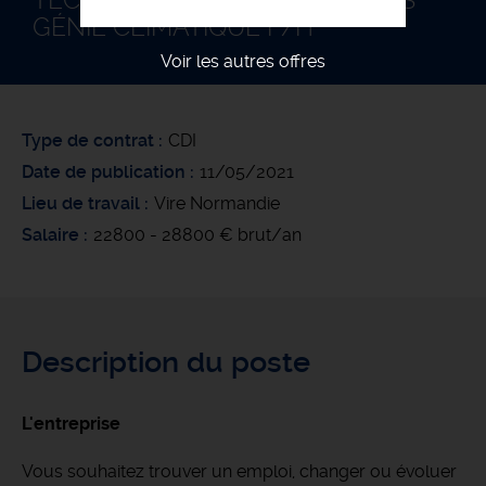
TECHNICIEN BUREAU D'ÉTUDES
GÉNIE CLIMATIQUE F/H
Voir les autres offres
Type de contrat
CDI
Date de publication
11/05/2021
Lieu de travail
Vire Normandie
Salaire
22800 - 28800 € brut/an
Description du poste
L'entreprise
Vous souhaitez trouver un emploi, changer ou évoluer