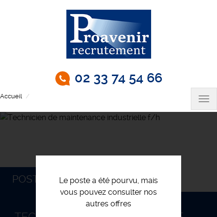
Aller
au
contenu
principal
02 33 74 54 66
Accueil
Technicien de maintenance industrielle f/h
Tog
nav
POSTULEZ
Le poste a été pourvu, mais
vous pouvez consulter nos
autres offres