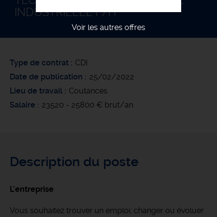
TECHNICIEN DE MAINTENANCE
INDUSTRIELLE F/H
Voir les autres offres
Type de contrat
CDI
Date de publication
25/02/2022
Lieu de travail
Coutances
Salaire
23520 - 25800 € brut/an
Description du poste
L'entreprise
Vous souhaitez trouver un emploi, changer ou évoluer